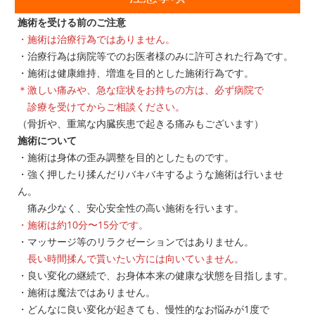
施術を受ける前のご注意
・施術は治療行為ではありません。
・治療行為は病院等でのお医者様のみに許可された行為です。
・施術は健康維持、増進を目的とした施術行為です。
＊激しい痛みや、急な症状をお持ちの方は、必ず病院で
診療を受けてからご相談ください。
（骨折や、重篤な内臓疾患で起きる痛みもございます）
施術について
・施術は身体の歪み調整を目的としたものです。
・強く押したり揉んだりバキバキするような施術は行いませ
ん。
痛み少なく、安心安全性の高い施術を行います。
・施術は約10分〜15分です。
・マッサージ等のリラクゼーションではありません。
長い時間揉んで貰いたい方には向いていません。
・良い変化の継続で、お身体本来の健康な状態を目指します。
・施術は魔法ではありません。
・どんなに良い変化が起きても、慢性的なお悩みが1度で